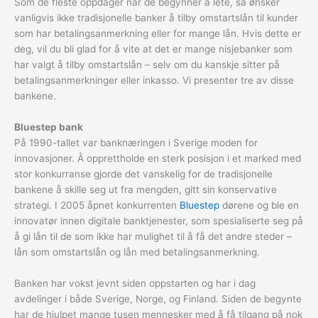
Som de fleste oppdager når de begynner å lete, så ønsker
vanligvis ikke tradisjonelle banker å tilby omstartslån til kunder
som har betalingsanmerkning eller for mange lån. Hvis dette er
deg, vil du bli glad for å vite at det er mange nisjebanker som
har valgt å tilby omstartslån – selv om du kanskje sitter på
betalingsanmerkninger eller inkasso. Vi presenter tre av disse
bankene.
Bluestep bank
På 1990-tallet var banknæringen i Sverige moden for
innovasjoner. Å opprettholde en sterk posisjon i et marked med
stor konkurranse gjorde det vanskelig for de tradisjonelle
bankene å skille seg ut fra mengden, gitt sin konservative
strategi. I 2005 åpnet konkurrenten
Bluestep
dørene og ble en
innovatør innen digitale banktjenester, som spesialiserte seg på
å gi lån til de som ikke har mulighet til å få det andre steder –
lån som omstartslån og lån med betalingsanmerkning.
Banken har vokst jevnt siden oppstarten og har i dag
avdelinger i både Sverige, Norge, og Finland. Siden de begynte
har de hjulpet mange tusen mennesker med å få tilgang på nok