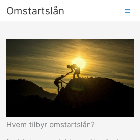
Hopp
Omstartslån
rett
til
innholdet
Hvem tilbyr omstartslån?