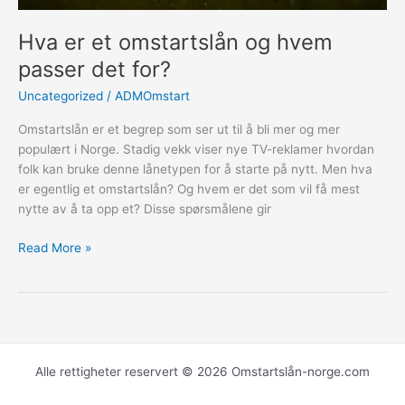
Hva er et omstartslån og hvem
passer det for?
Uncategorized
/
ADMOmstart
Omstartslån er et begrep som ser ut til å bli mer og mer
populært i Norge. Stadig vekk viser nye TV-reklamer hvordan
folk kan bruke denne lånetypen for å starte på nytt. Men hva
er egentlig et omstartslån? Og hvem er det som vil få mest
nytte av å ta opp et? Disse spørsmålene gir
Hva
Read More »
er
et
omstartslån
og
hvem
passer
Alle rettigheter reservert © 2026 Omstartslån-norge.com
det