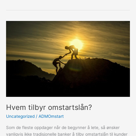
bli
kvitt
betalingsanmerkning?
Hvem tilbyr omstartslån?
Uncategorized
/
ADMOmstart
Som de fleste oppdager når de begynner å lete, så ønsker
vanligvis ikke tradisjonelle banker å tilby omstartslån til kunder