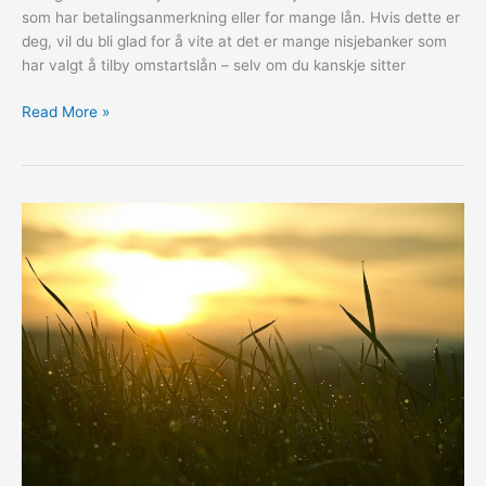
som har betalingsanmerkning eller for mange lån. Hvis dette er
deg, vil du bli glad for å vite at det er mange nisjebanker som
har valgt å tilby omstartslån – selv om du kanskje sitter
Hvem
Read More »
tilbyr
omstartslån?